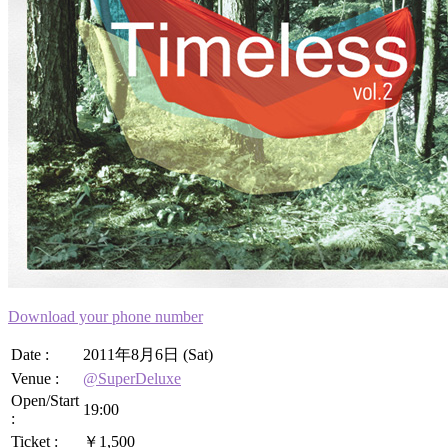
Download your phone number
Date :
2011年8月6日 (Sat)
Venue :
@SuperDeluxe
Open/Start
19:00
:
Ticket :
￥1,500