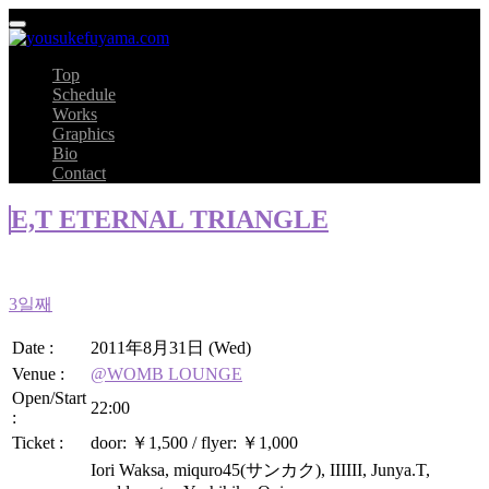
Top
Schedule
Works
Graphics
Bio
Contact
E,T ETERNAL TRIANGLE
3일째
Date :
2011年8月31日 (Wed)
Venue :
@WOMB LOUNGE
Open/Start
22:00
:
Ticket :
door: ￥1,500 / flyer: ￥1,000
Iori Waksa, miquro45(サンカク), IIIIII, Junya.T,