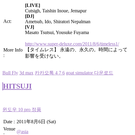
[LIVE]
Cutsigh, Taishin Inoue, Jemapur
[DJ]
Act:
Ametsub, Ido, Shiratori Nepalman
[VJ]
Masato Tsutsui, Yousuke Fuyama
http://www.super-deluxe.com/2011/8/6/timeless1/
【タイムレス】 永遠の、永久の。時間によって
More Info
:
影響を受けない。
Bull Fly
3d max
카카오톡 4 7 6
goat simulator 다운로드
HITSUJI
윈도우 10 pro 정품
Date :
2011年8月6日 (Sat)
Venue
@asia
: