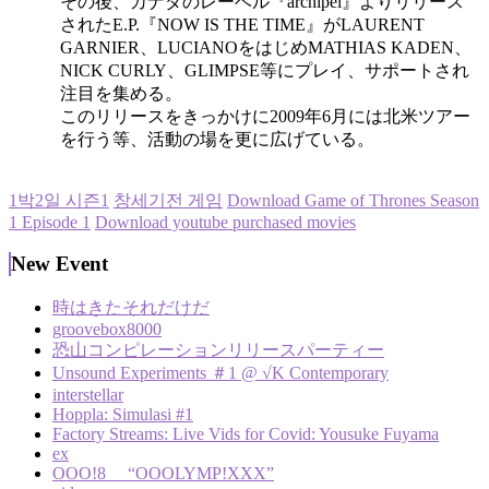
その後、カナダのレーベル『archipel』よりリリース
されたE.P.『NOW IS THE TIME』がLAURENT
GARNIER、LUCIANOをはじめMATHIAS KADEN、
NICK CURLY、GLIMPSE等にプレイ、サポートされ
注目を集める。
このリリースをきっかけに2009年6月には北米ツアー
を行う等、活動の場を更に広げている。
1박2일 시즌1
창세기전 게임
Download Game of Thrones Season
1 Episode 1
Download youtube purchased movies
New Event
時はきたそれだけだ
groovebox8000
恐山コンピレーションリリースパーティー
Unsound Experiments ＃1 @ √K Contemporary
interstellar
Hoppla: Simulasi #1
Factory Streams: Live Vids for Covid: Yousuke Fuyama
ex
OOO!8 “OOOLYMP!XXX”