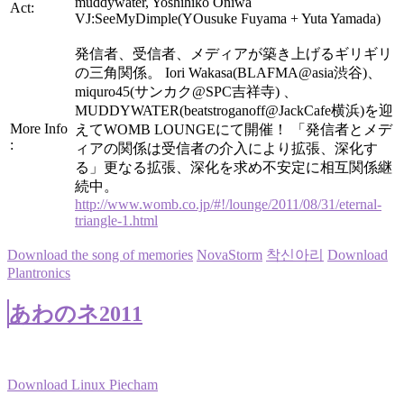
muddywater, Yoshihiko Oniwa
Act:
VJ:SeeMyDimple(YOusuke Fuyama + Yuta Yamada)
発信者、受信者、メディアが築き上げるギリギリ
の三角関係。 Iori Wakasa(BLAFMA@asia渋谷)、
miquro45(サンカク@SPC吉祥寺) 、
MUDDYWATER(beatstroganoff@JackCafe横浜)を迎
More Info
えてWOMB LOUNGEにて開催！ 「発信者とメデ
:
ィアの関係は受信者の介入により拡張、深化す
る」更なる拡張、深化を求め不安定に相互関係継
続中。
http://www.womb.co.jp/#!/lounge/2011/08/31/eternal-
triangle-1.html
Download the song of memories
NovaStorm
착신아리
Download
Plantronics
あわのネ2011
Download Linux Piecham