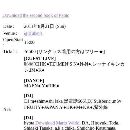
Download the second book of Panic
Date :
2011年8月21日 (Sun)
Venue :
@Bullet’s
Open/Start
15:00
:
Ticket :
￥500 [サングラス着用の方はフリー★]
[GUEST LIVE]
恥骨[CHIK●TZ],MEN’S N●N-N●,シャナイキンカ
ン,IM●K●
[DANCE]
MAEN● Y●RIK●
[DJ]
DJ m●shim●shi [aka 黒電話666],DJ Sulsberic ,mSv
FRUITY●JAPAN,Y●KK●M●KK●,紫外線
Act:
[DJ]
hyota
Download Mario World
. DA, Hiroyuki Toda,
Shigeki Tanaka, a.k.a chika, Shuichiro Katsumata,