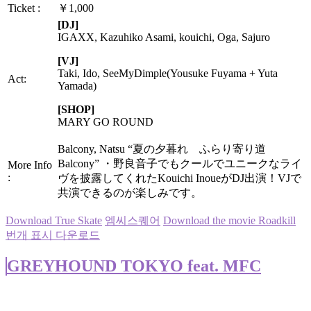
Ticket :
￥1,000
[DJ]
IGAXX, Kazuhiko Asami, kouichi, Oga, Sajuro
[VJ]
Taki, Ido, SeeMyDimple(Yousuke Fuyama + Yuta
Act:
Yamada)
[SHOP]
MARY GO ROUND
Balcony, Natsu “夏の夕暮れ ふらり寄り道
Balcony” ・野良音子でもクールでユニークなライ
More Info
:
ヴを披露してくれたKouichi InoueがDJ出演！VJで
共演できるのが楽しみです。
Download True Skate
엠씨스퀘어
Download the movie Roadkill
번개 표시 다운로드
GREYHOUND TOKYO feat. MFC