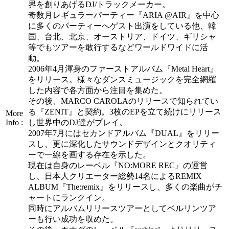
界を創りあげるDJ/トラックメーカー。
奇数月レギュラーパーティー『ARIA @AIR』を中心
に多くのパーティーへゲスト出演をしている他、韓
国、台北、北京、オーストリア、ドイツ、ギリシャ
等でもツアーを敢行するなどワールドワイドに活
動。
2006年4月渾身のファーストアルバム『Metal Heart』
をリリース。様々なダンスミュージックを完全網羅
した内容で各方面から注目を集めた。
その後、MARCO CAROLAのリリースで知られてい
る『ZENIT』と契約。3枚のEPを立て続けにリリース
More
Info :
し世界中のDJ達がプレイ。
2007年7月にはセカンドアルバム『DUAL』をリリー
スし、更に深化したサウンドデザインとクオリティ
ーで一線を画する存在を示した。
現在は自身のレーベル『NO:MORE REC』の運営
し、日本人クリエーター総勢14名によるREMIX
ALBUM『The:remix』をリリースし、多くの楽曲がチ
ャートにランクイン。
同時にアルバムリリースツアーとしてベルリンツア
ーも行い成功を収めた。