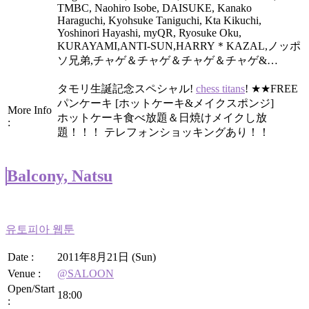
TMBC, Naohiro Isobe, DAISUKE, Kanako
Haraguchi, Kyohsuke Taniguchi, Kta Kikuchi,
Yoshinori Hayashi, myQR, Ryosuke Oku,
KURAYAMI,ANTI-SUN,HARRY＊KAZAL,ノッポ
ソ兄弟,チャゲ＆チャゲ＆チャゲ＆チャゲ&…
タモリ生誕記念スペシャル!
chess titans
! ★★FREE
パンケーキ [ホットケーキ&メイクスポンジ]
More Info
ホットケーキ食べ放題＆日焼けメイクし放
:
題！！！ テレフォンショッキングあり！！
Balcony, Natsu
유토피아 웹툰
Date :
2011年8月21日 (Sun)
Venue :
@SALOON
Open/Start
18:00
: