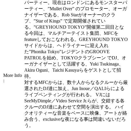
パーティー。現在はロンドンにあるモンスターパ
ーティー、”Mullet Over” のプロモーター、オーガ
ナイザーである、Rob Starがオーナーのクラ
ブ、”Star of Kings” で定期開催されてい
る。”GREYHOUND TOKYO”開催第二回目とな
る今回は、マルチアーテイスト集団、MFCを
featureしておこなわれる。GREYHOUND TOKYO
サイドからは、ヘドライナーに迎え入れ
た”Phonika Tokyo”レジデントのGROOVE
PATROLを始め、TOKYOクラブシーン でDJ、オ
ーガナイザーとして活躍する、Yuki Tsukinaga、
Akira Oguni、Taichi Kasuyaらをゲストとして招
More Info
待。
:
対するMFCからは、数十人からなるクルーから厳
選されたDJ達に加え、Jun Inoue／QALIらによる
ライブペンティングが行われる。 VJには
SeeMyDimple／Video Service Jr.らが、交錯する各
クルーのDJ達にあわせて空間を演出する。 ハイ
クオリティーな音楽をベースに映像、アートが絡
み合う、exclusiveな夜になる事は間違いないだろ
う。