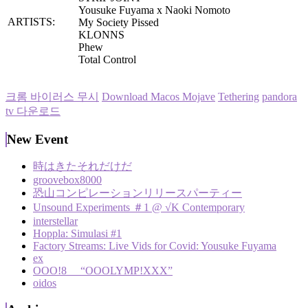
Yousuke Fuyama x Naoki Nomoto
ARTISTS:
My Society Pissed
KLONNS
Phew
Total Control
크롬 바이러스 무시
Download Macos Mojave
Tethering
pandora
tv 다운로드
New Event
時はきたそれだけだ
groovebox8000
恐山コンピレーションリリースパーティー
Unsound Experiments ＃1 @ √K Contemporary
interstellar
Hoppla: Simulasi #1
Factory Streams: Live Vids for Covid: Yousuke Fuyama
ex
OOO!8 “OOOLYMP!XXX”
oidos