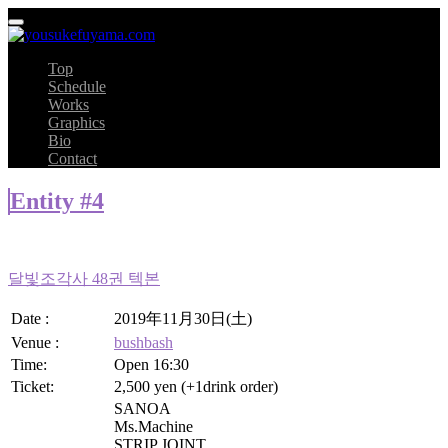
Top
Schedule
Works
Graphics
Bio
Contact
Entity #4
달빛조각사 48권 텍본
Date :
2019年11月30日(土)
Venue :
bushbash
Time:
Open 16:30
Ticket:
2,500 yen (+1drink order)
SANOA
Ms.Machine
STRIP JOINT