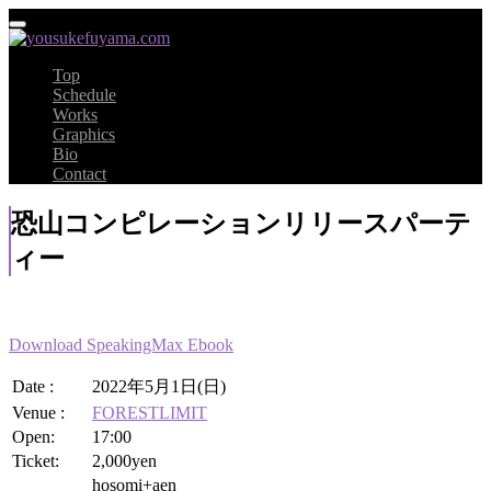
Top
Schedule
Works
Graphics
Bio
Contact
恐山コンピレーションリリースパーテ
ィー
Download SpeakingMax Ebook
Date :
2022年5月1日(日)
Venue :
FORESTLIMIT
Open:
17:00
Ticket:
2,000yen
hosomi+aen