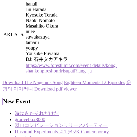
hanali
Jin Harada
Kyosuke Terada
Naoki Nomoto
Masahiko Okura
nuee
ARTISTS:
suwakazuya
tamaru
youpy
Yousuke Fuyama
DJ: 石井タカアキラ
https://www.forestlimit.com/event-details/kong-
shankonpireshonririsupati?lang=ja
Download The Nagenius Song
Eighteen Moments 12 Episodes
운
명의 아이러니
Download pdf viewer
New Event
時はきたそれだけだ
groovebox8000
恐山コンピレーションリリースパーティー
Unsound Experiments ＃1 @ √K Contemporary