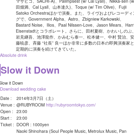
マサヒコ、SACHI-A)、Palimpsest (w/ Cal Lyall)、Nikka-sen (w
田畑満、Cal Lyall、山本達久)、Toque (w/ Tim Olive)、Fujii
Satoko Orchestraほかで演奏。また、ライヴおよびレコーディ
グで、Government Alpha、Astro、Zbigniew Karkowski、
Bastard Noise、Ilios、Paal Nilssen-Love、Jason Mears、Harr
Eisenstadtとコラボレート。さらに、田村夏樹、かわいしのぶ
岩見継吾、池澤龍作、かみむら泰一、松本健一、中村 賢治、
藤暁彦、斉藤 “社長” 良一ほか非常に多数の日本の即興演奏家
定期的に演奏を続けてきていた。
Absolute drink
Slow it Down
Download wedding cake
Date :
2014年3月7日（土）
Venue :
@RUBYROOM
http://rubyroomtokyo.com/
Open :
23:00
Start :
23:00
Ticket :
DOOR : 1000yen
Naoki Shinohara (Soul People Music, Metrolux Music, Pan