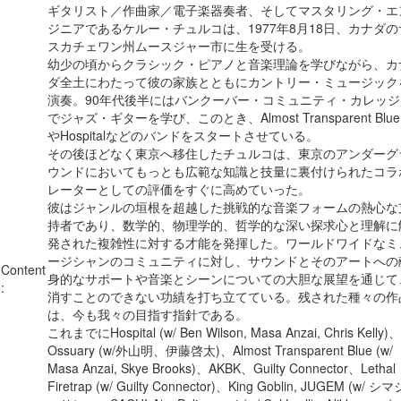
ギタリスト／作曲家／電子楽器奏者、そしてマスタリング・エ
ジニアであるケルー・チュルコは、1977年8月18日、カナダの
スカチェワン州ムースジャー市に生を受ける。
幼少の頃からクラシック・ピアノと音楽理論を学びながら、カ
ダ全土にわたって彼の家族とともにカントリー・ミュージック
演奏。90年代後半にはバンクーバー・コミュニティ・カレッジ
でジャズ・ギターを学び、このとき、Almost Transparent Blue
やHospitalなどのバンドをスタートさせている。
その後ほどなく東京へ移住したチュルコは、東京のアンダーグ
ウンドにおいてもっとも広範な知識と技量に裏付けられたコラ
レーターとしての評価をすぐに高めていった。
彼はジャンルの垣根を超越した挑戦的な音楽フォームの熱心な
持者であり、数学的、物理学的、哲学的な深い探求心と理解に
発された複雑性に対する才能を発揮した。ワールドワイドなミ
ージシャンのコミュニティに対し、サウンドとそのアートへの
Content
身的なサポートや音楽とシーンについての大胆な展望を通じて
:
消すことのできない功績を打ち立てている。残された種々の作
は、今も我々の目指す指針である。
これまでにHospital (w/ Ben Wilson, Masa Anzai, Chris Kelly)、
Ossuary (w/外山明、伊藤啓太)、Almost Transparent Blue (w/
Masa Anzai, Skye Brooks)、AKBK、Guilty Connector、Lethal
Firetrap (w/ Guilty Connector)、King Goblin, JUGEM (w/ シマ