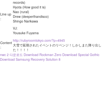
records)
Hyota (How good it is)
Nao (rural)
Line up
Drew (deeperthandisco)
:
Shingo Narikawa
VJ:
Yousuke Fuyama
http://rubyroomtokyo.com/?p=4945
Content
大雪で延期されたイベントのリベンジ！しかしまた降り出し
:
た！！！！
nwc 2 다운로드
Download Rockman Zero
Download Special Gothic
Download Samsung Recovery Solution 8