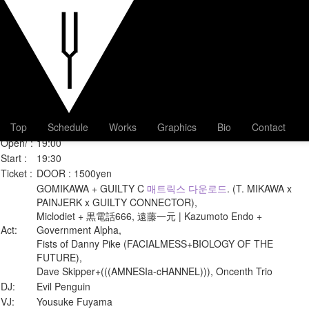
Noise for Kelly – A Sonic Trib
Churko (1977 – 2014)
Download the sandrock cloud font
Date :
2014年3月30日（日）
Top
Schedule
Works
Graphics
Bio
Contact
Venue :
@Soup
http://ochiaisoup.tumblr.com/
Open/ :
19:00
Start :
19:30
Ticket :
DOOR : 1500yen
GOMIKAWA + GUILTY C
매트릭스 다운로드
. (T. MIKAWA x
PAINJERK x GUILTY CONNECTOR),
Miclodiet + 黒電話666, 遠藤一元 | Kazumoto Endo +
Act:
Government Alpha,
Fists of Danny Pike (FACIALMESS+BIOLOGY OF THE
FUTURE),
Dave Skipper+(((AMNESIa-cHANNEL))), Oncenth Trio
DJ:
Evil Penguin
VJ:
Yousuke Fuyama