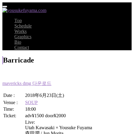
Top
Schedule
Works
Graphics
Bio
Contact
Barricade
mavericks dmg 다운로드
Date :
2018年6月23日(土)
Venue :
SOUP
Time:
18:00
Ticket:
adv¥1500 door¥2000
Live:
Utah Kawasaki × Yousuke Fuyama
森田潤 / Jun Morita