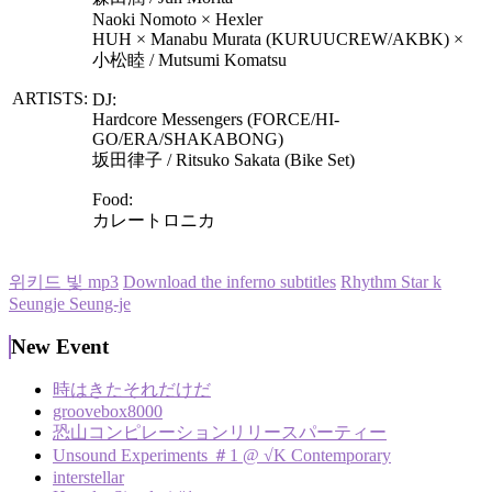
Naoki Nomoto × Hexler
HUH × Manabu Murata (KURUUCREW/AKBK) ×
小松睦 / Mutsumi Komatsu
ARTISTS:
DJ:
Hardcore Messengers (FORCE/HI-
GO/ERA/SHAKABONG)
坂田律子 / Ritsuko Sakata (Bike Set)
Food:
カレートロニカ
위키드 빛 mp3
Download the inferno subtitles
Rhythm Star k
Seungje Seung-je
New Event
時はきたそれだけだ
groovebox8000
恐山コンピレーションリリースパーティー
Unsound Experiments ＃1 @ √K Contemporary
interstellar