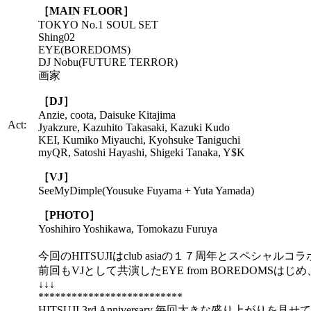
［MAIN FLOOR］
TOKYO No.1 SOUL SET
Shing02
EYE(BOREDOMS)
DJ Nobu(FUTURE TERROR)
画家
［DJ］
Anzie, coota, Daisuke Kitajima
Act:
Jyakzure, Kazuhito Takasaki, Kazuki Kudo
KEI, Kumiko Miyauchi, Kyohsuke Taniguchi
myQR, Satoshi Hayashi, Shigeki Tanaka, Y$K
［VJ］
SeeMyDimple(Yousuke Fuyama + Yuta Yamada)
［PHOTO］
Yoshihiro Yoshikawa, Tomokazu Furuya
今回のHITSUJIはclub asiaの１７周年とスペシ
前回もVJとして共演したEYE from BOREDOM
↓↓↓
**************************
HITSUJI 3rd Anniversary 毎回大きな盛り上がり