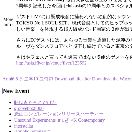
3周年を記念した今回はclub asiaの17周年との
ゲストLIVEには既成概念に捕われない独創的なサウ
More
TOKYO No.1 SOUL SET、現代音楽としてのヒ
Info :
しい音楽」を体現する16人編成バンド画家の３組が出
さらにDJゲストには、あらゆる音楽を通過した混沌のリ
ルーヴをダンスフロアへと投下し続けていると東京のダンスフ
もはやフェスと言っても過言ではない５組のゲストを迎え
http://asia.iflyer.jp/venue/flyer/123592
Armi6 5
윈도우10 그림판
Download life after
Download the Wacom 
New Event
時はきたそれだけだ
groovebox8000
恐山コンピレーションリリースパーティー
Unsound Experiments ＃1 @ √K Contemporary
interstellar
Hoppla: Simulasi #1