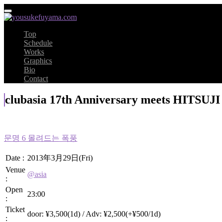
Top
Schedule
Works
Graphics
Bio
Contact
clubasia 17th Anniversary meets HITSUJI
문명 6 몰려드는 폭풍
Date :
2013年3月29日(Fri)
Venue
@asia
:
Open
23:00
:
Ticket
door: ¥3,500(1d) / Adv: ¥2,500(+¥500/1d)
: