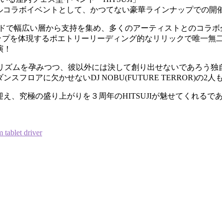
スペシャルコラボイベントとして、かつてない豪華ラインナップでの
ンドで幅広い層から支持を集め、多くのアーティストとのコラ
ップホップを体現するポエトリーリーディング的なリリックで唯一無二の
演！
ズムを孕みつつ、彼以外には決して創り出せないであろう独自の
ロアに欠かせないDJ NOBU(FUTURE TERROR)の2
、究極の盛り上がりを３周年のHITSUJIが魅せてくれるで
tablet driver