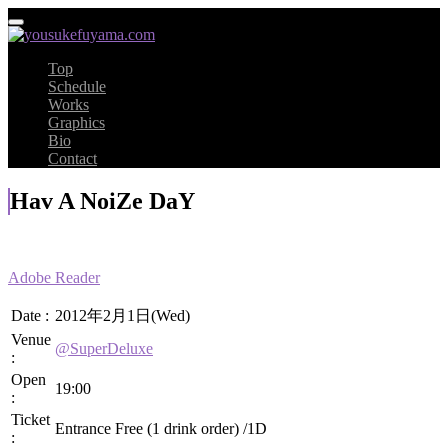
Top
Schedule
Works
Graphics
Bio
Contact
Hav A NoiZe DaY
Adobe Reader
Date :
2012年2月1日(Wed)
Venue
@SuperDeluxe
:
Open
19:00
:
Ticket
Entrance Free (1 drink order) /1D
: