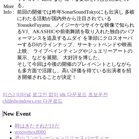
る。
More
Info :
前回の開催では昨年SonarSoundTokyoにも出演し 多岐
にわたる活動が国内外から注目されている
YousukeFuyama、ノイジーかつサイケな映像で知られ
るVJ、AKASHICや前衛舞踏を取り入れた独自のパフ
ォーマンスを追及するムダイ を筆頭にクロスオーバ
ーするDJのラインナップ、サーキットベンドや映画
上映、 ライブペインティングやジュエリーアートの
展示、などを展開。 大好評を博した。
そして今回は今後の開催のプレイベントとしながら
も多方面で活躍し、高い評価を得ている出演者を招
き開催されることが決定！
이스2 이터널
로그인 없이 jdk 다운로드
초보운전
chilledwindows.exe 다운로드
New Event
時はきたそれだけだ
groovebox8000
恐山コンピレーションリリースパーティー