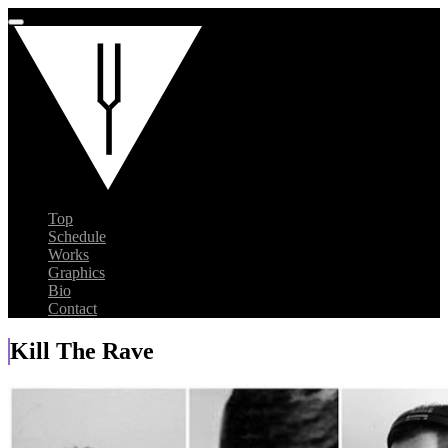
Top
Schedule
Works
Graphics
Bio
Contact
Kill The Rave