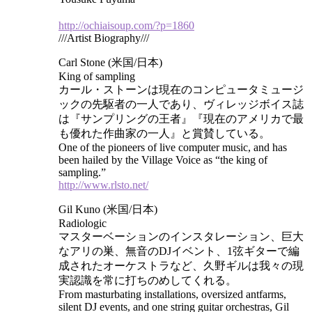
http://ochiaisoup.com/?p=1860
///Artist Biography///
Carl Stone (米国/日本)
King of sampling
カール・ストーンは現在のコンピュータミュージ
ックの先駆者の一人であり、ヴィレッジボイス誌
は『サンプリングの王者』『現在のアメリカで最
も優れた作曲家の一人』と賞賛している。
One of the pioneers of live computer music, and has
been hailed by the Village Voice as “the king of
sampling.”
http://www.rlsto.net/
Gil Kuno (米国/日本)
Radiologic
マスターベーションのインスタレーション、巨大
なアリの巣、無音のDJイベント、1弦ギターで編
成されたオーケストラなど、久野ギルは我々の現
実認識を常に打ちのめしてくれる。
From masturbating installations, oversized antfarms,
silent DJ events, and one string guitar orchestras, Gil