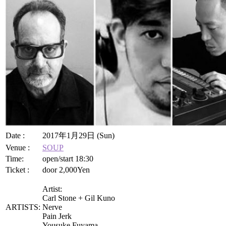
Date :
2017年1月29日 (Sun)
Venue :
SOUP
Time:
open/start 18:30
Ticket :
door 2,000Yen
Artist:
Carl Stone + Gil Kuno
ARTISTS:
Nerve
Pain Jerk
Yousuke Fuyama