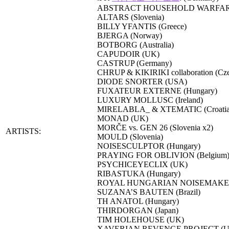
ABSTRACT HOUSEHOLD WARFARE 
ALTARS (Slovenia)
BILLY YFANTIS (Greece)
BJERGA (Norway)
BOTBORG (Australia)
CAPUDOIR (UK)
CASTRUP (Germany)
CHRUP & KIKIRIKI collaboration (Cz
DIODE SNORTER (USA)
FUXATEUR EXTERNE (Hungary)
LUXURY MOLLUSC (Ireland)
MIRELABLA_ & XTEMATIC (Croatia
MONAD (UK)
MORČE vs. GEN 26 (Slovenia x2)
ARTISTS:
MOULD (Slovenia)
NOISESCULPTOR ‎(Hungary)
PRAYING FOR OBLIVION (Belgium
PSYCHICEYECLIX (UK)
RIBASTUKA (Hungary)
ROYAL HUNGARIAN NOISEMAKERS
SUZANA’S BAUTEN (Brazil)
TH ANATOL (Hungary)
THIRDORGAN (Japan)
TIM HOLEHOUSE (UK)
XAVERIAN REVENGE PROJECT (U