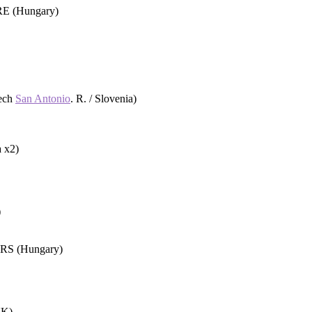
(Hungary)
ech
San Antonio
. R. / Slovenia)
 x2)
)
 (Hungary)
K)