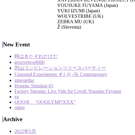
YOUSUKE FUYAMA (Japan)
YUKI IZUMI (Japan)
WOLVESTRIBE (UK)
ZEBRA MU (UK)
Ž (Slovenia)
New Event
時はきたそれだけだ
groovebox8000
恐山コンピレーションリリースパーティー
Unsound Experiments ＃1 @ √K Contemporary
interstellar
Hoppla: Simulasi #1
Factory Streams: Live Vids for Covid: Yousuke Fuyama
ex
OOO!8 “OOOLYMP!XXX”
oidos
Archive
2022年5月