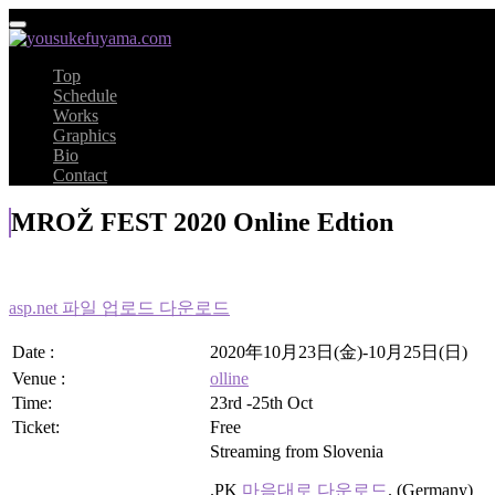
Top
Schedule
Works
Graphics
Bio
Contact
MROŽ FEST 2020 Online Edtion
asp.net 파일 업로드 다운로드
Date :
2020年10月23日(金)-10月25日(日)
Venue :
olline
Time:
23rd -25th Oct
Ticket:
Free
Streaming from Slovenia
.PK
마음대로 다운로드
. (Germany)