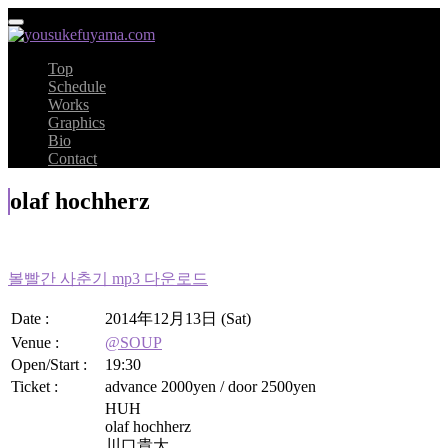
Top
Schedule
Works
Graphics
Bio
Contact
olaf hochherz
볼빨간 사춘기 mp3 다운로드
Date :
2014年12月13日 (Sat)
Venue :
@SOUP
Open/Start :
19:30
Ticket :
advance 2000yen / door 2500yen
HUH
olaf hochherz
川口貴大