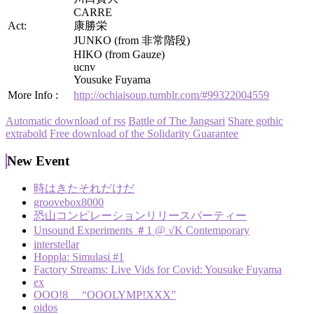
CARRE
Act:
康勝栄
JUNKO (from 非常階段)
HIKO (from Gauze)
ucnv
Yousuke Fuyama
More Info :
http://ochiaisoup.tumblr.com/#99322004559
Automatic download of rss
Battle of The Jangsari
Share gothic
extrabold
Free download of the Solidarity Guarantee
New Event
時はきたそれだけだ
groovebox8000
恐山コンピレーションリリースパーティー
Unsound Experiments ＃1 @ √K Contemporary
interstellar
Hoppla: Simulasi #1
Factory Streams: Live Vids for Covid: Yousuke Fuyama
ex
OOO!8 “OOOLYMP!XXX”
oidos