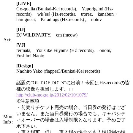
[LIVE]
Go-qualia (Bunkai-Kei records), Yaporigami (Hz-
records), wk[es] (Hz-records), trorez, kanabun +
hardgucci, Paradrags (Hz-records) , notuv
[DJ]
DJ WILDPARTY, em (meow)
Act:
[VJ]
fermata, Yousuke Fuyama (Hz-records), onom,
Fushimi Naoto
[Design]
Naohiro Yako (flapper3/Bunkai-Kei records)
話題の”OUT OF DOTS”に出演！今回はHz-recordsの皆
様の映像を担当します。↓↓
http://club-mogra.jp/2012/02/10/1079/
※注意事項
・前売りチケット完売の場合、当日券の発行はござ
いません。また当日券発行の場合でも、キャパシテ
More
ィオーバーの場合は入場制限となります。予めご了
Info :
承下さい。
・再入場可。但し、再入場の場合でも入場規制の場