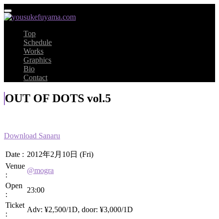
Top
Schedule
Works
Graphics
Bio
Contact
OUT OF DOTS vol.5
Download Sanaru
Date :
2012年2月10日 (Fri)
Venue
@mogra
:
Open
23:00
:
Ticket
Adv: ¥2,500/1D, door: ¥3,000/1D
: