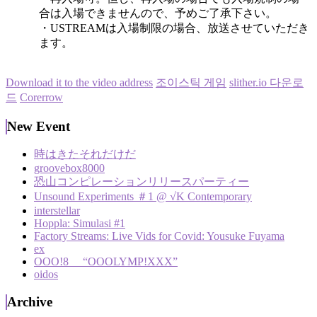
合は入場できませんので、予めご了承下さい。
・USTREAMは入場制限の場合、放送させていただき
ます。
Download it to the video address
조이스틱 게임
slither.io 다운로
드
Corerrow
New Event
時はきたそれだけだ
groovebox8000
恐山コンピレーションリリースパーティー
Unsound Experiments ＃1 @ √K Contemporary
interstellar
Hoppla: Simulasi #1
Factory Streams: Live Vids for Covid: Yousuke Fuyama
ex
OOO!8 “OOOLYMP!XXX”
oidos
Archive