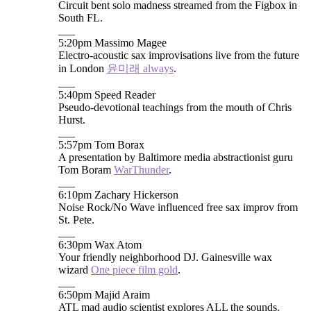
Circuit bent solo madness streamed from the Figbox in
South FL.
___
5:20pm Massimo Magee
Electro-acoustic sax improvisations live from the future
in London
윤미래 always
.
___
5:40pm Speed Reader
Pseudo-devotional teachings from the mouth of Chris
Hurst.
___
5:57pm Tom Borax
A presentation by Baltimore media abstractionist guru
Tom Boram
WarThunder
.
___
6:10pm Zachary Hickerson
Noise Rock/No Wave influenced free sax improv from
St. Pete.
___
6:30pm Wax Atom
Your friendly neighborhood DJ. Gainesville wax
wizard
One piece film gold
.
___
6:50pm Majid Araim
ATL mad audio scientist explores ALL the sounds.