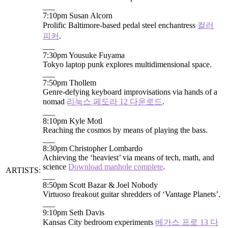
___
7:10pm Susan Alcorn
Prolific Baltimore-based pedal steel enchantress
컬러
피커
.
___
7:30pm Yousuke Fuyama
Tokyo laptop punk explores multidimensional space.
___
7:50pm Thollem
Genre-defying keyboard improvisations via hands of a
nomad
리눅스 페도라 12 다운로드
.
___
8:10pm Kyle Motl
Reaching the cosmos by means of playing the bass.
___
8:30pm Christopher Lombardo
Achieving the ‘heaviest’ via means of tech, math, and
science
Download manhole complete
.
ARTISTS:
___
8:50pm Scott Bazar & Joel Nobody
Virtuoso freakout guitar shredders of ‘Vantage Planets’.
___
9:10pm Seth Davis
Kansas City bedroom experiments
베가스 프로 13 다