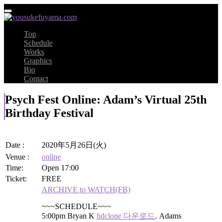
Top
Schedule
Works
Graphics
Bio
Contact
Psych Fest Online: Adam’s Virtual 25th
Birthday Festival
Date :
2020年5月26日(火)
Venue :
online
Time:
Open 17:00
Ticket:
FREE
ARCHIVE to WATCH(FB)
~~~SCHEDULE~~~
5:00pm Bryan K
hdclone 다운로드
. Adams