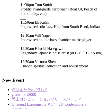
___
11:30pm Tom Smith
Prolific avant-garde performer. (Boat Of, Peach of
Immortality, etc.)
___
11:50pm Eli Kahn
Improvised solo Jazz-Hop from South Bend, Indiana.
___
12:10am Will Yager
Improvised double bass chamber music player.
___
12:30am Hiroshi Hasegawa
Legendary Japanese noise artist (of C.C.C.C. / Astro)
___
12:50am Victoria Shen
Chaotic spiritual education and nourishment.
New Event
時はきたそれだけだ
groovebox8000
恐山コンピレーションリリースパーティー
Unsound Experiments ＃1 @ √K Contemporary