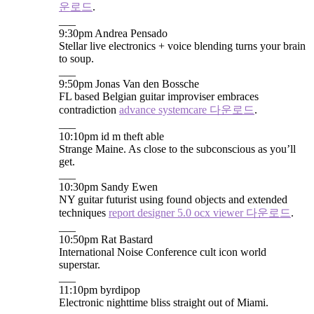
운로드
.
___
9:30pm Andrea Pensado
Stellar live electronics + voice blending turns your brain
to soup.
___
9:50pm Jonas Van den Bossche
FL based Belgian guitar improviser embraces
contradiction
advance systemcare 다운로드
.
___
10:10pm id m theft able
Strange Maine. As close to the subconscious as you’ll
get.
___
10:30pm Sandy Ewen
NY guitar futurist using found objects and extended
techniques
report designer 5.0 ocx viewer 다운로드
.
___
10:50pm Rat Bastard
International Noise Conference cult icon world
superstar.
___
11:10pm byrdipop
Electronic nighttime bliss straight out of Miami.