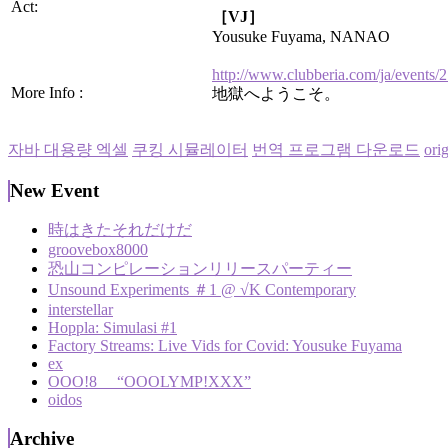
Act:
［VJ］
Yousuke Fuyama, NANAO
http://www.clubberia.com/ja/events/
More Info :
地獄へようこそ。
자바 대용량 엑셀
쿠킹 시뮬레이터
번역 프로그램 다운로드
or
New Event
時はきたそれだけだ
groovebox8000
恐山コンピレーションリリースパーティー
Unsound Experiments ＃1 @ √K Contemporary
interstellar
Hoppla: Simulasi #1
Factory Streams: Live Vids for Covid: Yousuke Fuyama
ex
OOO!8 “OOOLYMP!XXX”
oidos
Archive