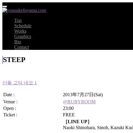
Top
Schedule
Works
Graphics
Bio
Contact
STEEP
산돌 고딕 네오 1
Date :
2013年7月27日(Sat)
Venue :
@RUBYROOM
Open :
23:00
Ticket :
FREE
［LINE UP］
Naoki Shinohara, Sinob, Kazuki Kud